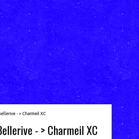
llerive - > Charmeil XC
llerive - > Charmeil XC