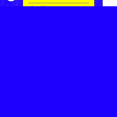
Compétitions
Le coin de l'occas'
Contact
Contacter CHARMEIL VTT
Inscription à la newsletter
OK
Archives
Saison 2025-2026 | Partie 1