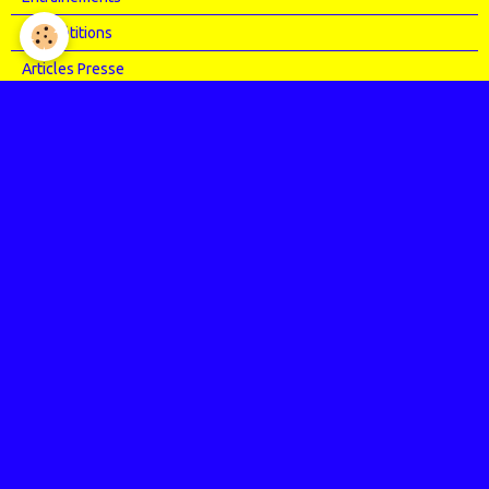
Compétitions
Articles Presse
Vidéos
Nos évènements
Entrainements
Compétitions
Le coin de l'occas'
Contact
Contacter CHARMEIL VTT