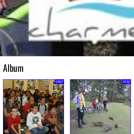
Album
2847
4162