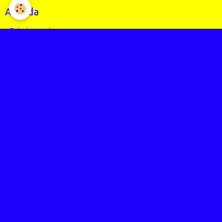
Agenda
Entrainements
Compétitions
Randos
Photos
Nos événements
Entrainements
Compétitions
Articles Presse
Vidéos
Nos évènements