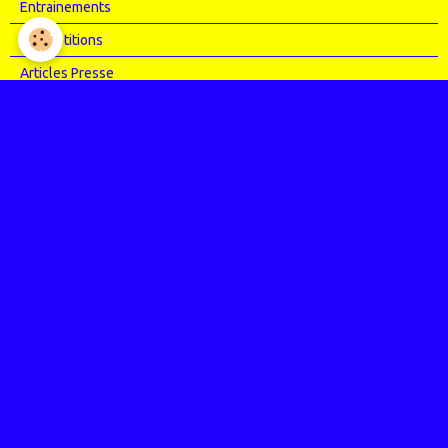
Entrainements
Compétitions
Articles Presse
Vidéos
Nos évènements
Entrainements
Compétitions
Le coin de l'occas'
Contact
Contacter CHARMEIL VTT