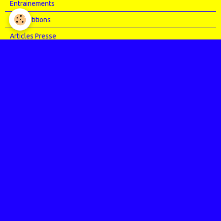
Entrainements
Compétitions
Articles Presse
Vidéos
Nos évènements
Entrainements
Compétitions
Le coin de l'occas'
Contact
Contacter CHARMEIL VTT