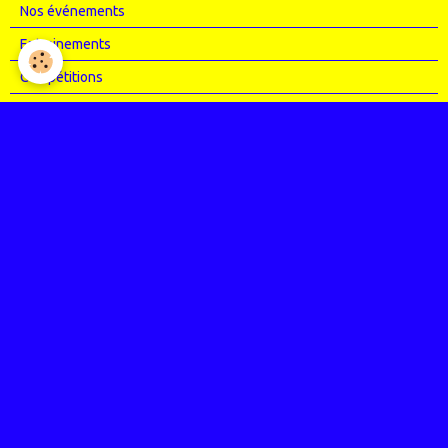
Nos événements
Entrainements
Compétitions
Articles Presse
Vidéos
Nos évènements
Entrainements
Compétitions
Le coin de l'occas'
Contact