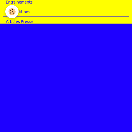
Entrainements
Compétitions
Articles Presse
Vidéos
Nos évènements
Entrainements
Compétitions
Le coin de l'occas'
Contact
Contacter CHARMEIL VTT