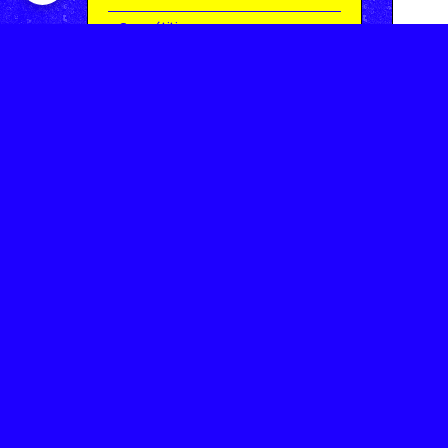
Compétitions
Le coin de l'occas'
Contact
Contacter CHARMEIL VTT
Inscription à la newsletter
OK
Archives
Saison 2025-2026 | Partie 1