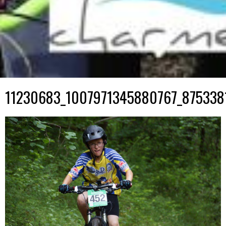
11230683_1007971345880767_875338