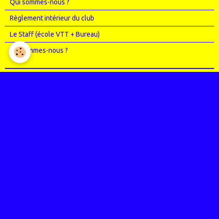
Qui sommes-nous ?
Règlement intérieur du club
Le Staff (école VTT + Bureau)
Où sommes-nous ?
Agenda
Entrainements
Compétitions
Randos
Photos
Nos événements
Entrainements