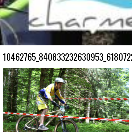
10462765_840833232630953_618072