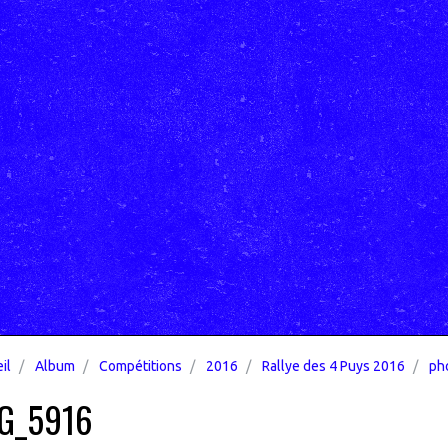
il
Album
Compétitions
2016
Rallye des 4 Puys 2016
pho
G_5916