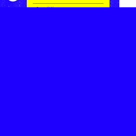
Compétitions
Le coin de l'occas'
Contact
Contacter CHARMEIL VTT
Inscription à la newsletter
OK
Archives
Saison 2025-2026 | Partie 1