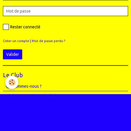
Rester connecté
Créer un compte
|
Mot de passe perdu ?
Valider
Le Club
Qui sommes-nous ?
Règlement intérieur du club
Le Staff (école VTT + Bureau)
Où sommes-nous ?