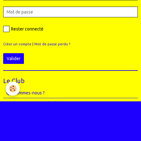
Rester connecté
Créer un compte
|
Mot de passe perdu ?
Valider
Le Club
Qui sommes-nous ?
Règlement intérieur du club
Le Staff (école VTT + Bureau)
Où sommes-nous ?