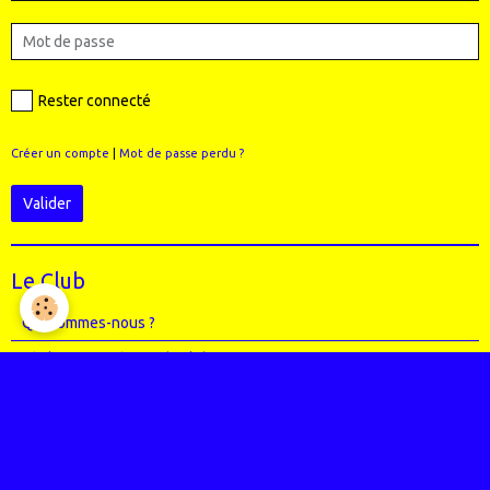
Rester connecté
Créer un compte
|
Mot de passe perdu ?
Valider
Le Club
Qui sommes-nous ?
Règlement intérieur du club
Le Staff (école VTT + Bureau)
Où sommes-nous ?