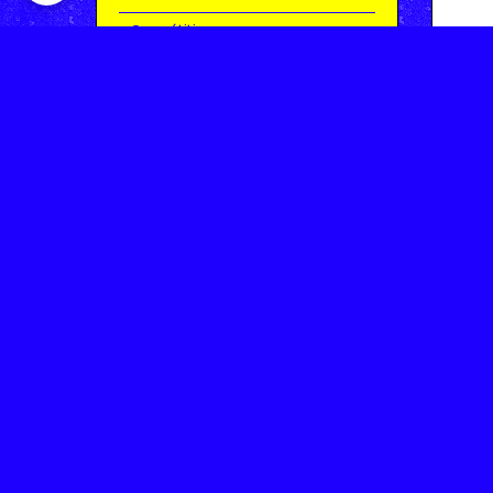
Compétitions
Le coin de l'occas'
Contact
Contacter CHARMEIL VTT
Inscription à la newsletter
OK
Archives
Saison 2025-2026 | Partie 1