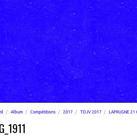
il
Album
Compétitions
2017
TDJV 2017
LAPRUGNE 21 
G_1911