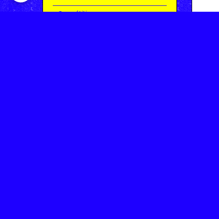
Compétitions
Le coin de l'occas'
Contact
Contacter CHARMEIL VTT
Inscription à la newsletter
OK
Archives
Saison 2025-2026 | Partie 1