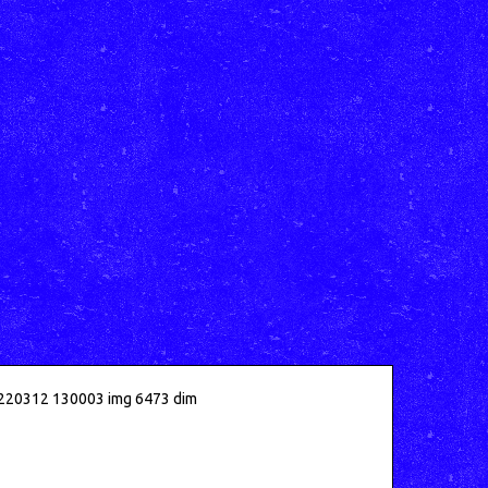
20312 130003 img 6473 dim