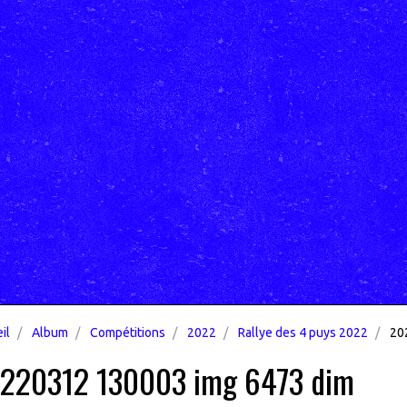
il
Album
Compétitions
2022
Rallye des 4 puys 2022
202
220312 130003 img 6473 dim