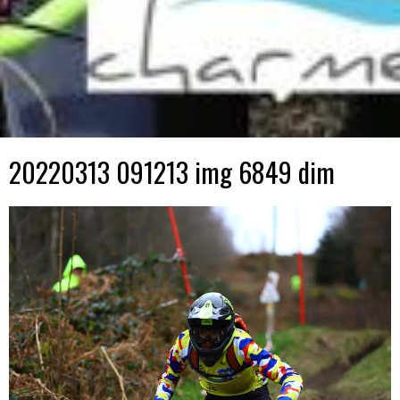
20220313 091213 img 6849 dim