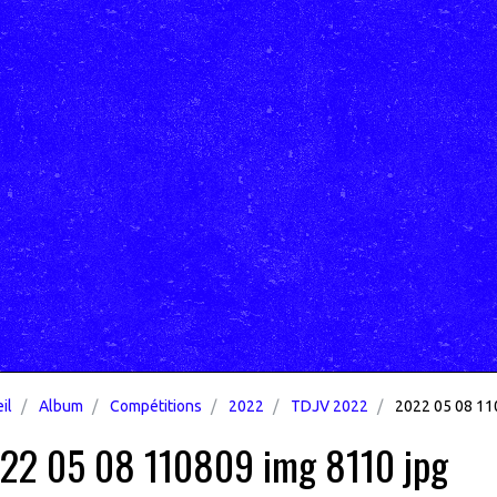
il
Album
Compétitions
2022
TDJV 2022
2022 05 08 11
22 05 08 110809 img 8110 jpg