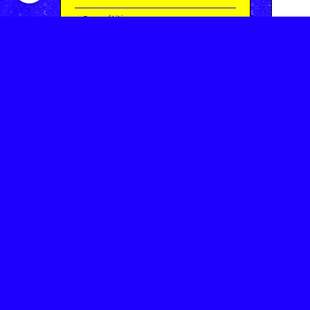
Compétitions
Le coin de l'occas'
Contact
Contacter CHARMEIL VTT
Inscription à la newsletter
OK
Archives
Saison 2025-2026 | Partie 1