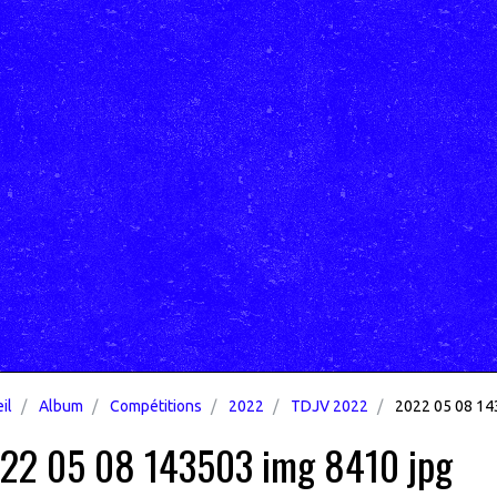
il
Album
Compétitions
2022
TDJV 2022
2022 05 08 14
22 05 08 143503 img 8410 jpg