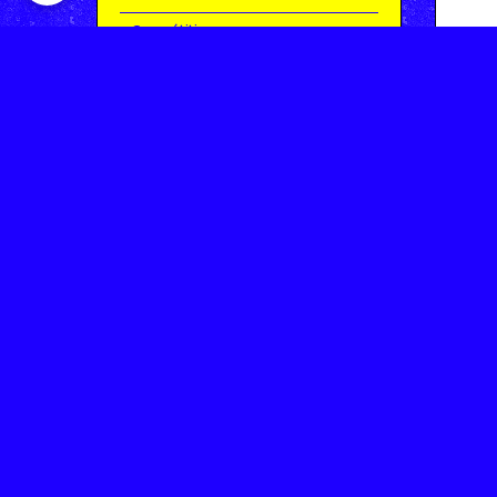
Compétitions
Le coin de l'occas'
Contact
Contacter CHARMEIL VTT
Inscription à la newsletter
OK
Archives
Saison 2025-2026 | Partie 1