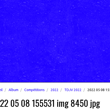
il
Album
Compétitions
2022
TDJV 2022
2022 05 08 15
22 05 08 155531 img 8450 jpg