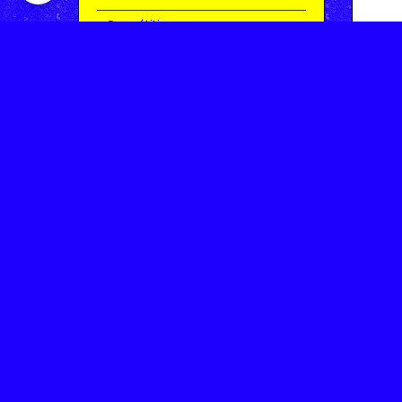
Compétitions
Le coin de l'occas'
Contact
Contacter CHARMEIL VTT
Inscription à la newsletter
OK
Archives
Saison 2025-2026 | Partie 1