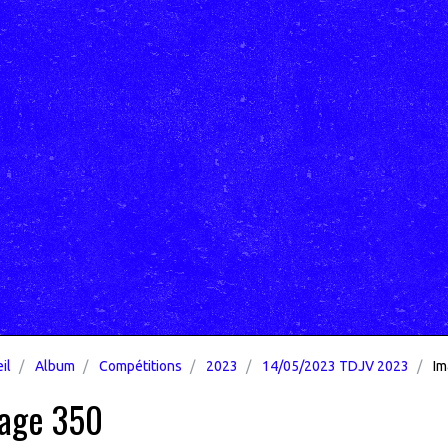
il
Album
Compétitions
2023
14/05/2023 TDJV 2023
Im
age 350