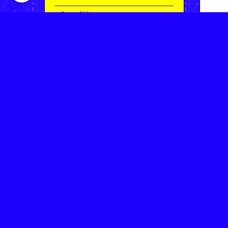
Compétitions
Le coin de l'occas'
Contact
Contacter CHARMEIL VTT
Inscription à la newsletter
OK
Archives
Saison 2025-2026 | Partie 1