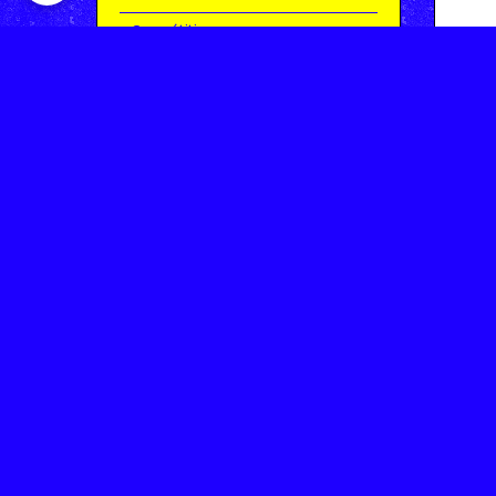
Compétitions
Le coin de l'occas'
Contact
Contacter CHARMEIL VTT
Inscription à la newsletter
OK
Archives
Saison 2025-2026 | Partie 1