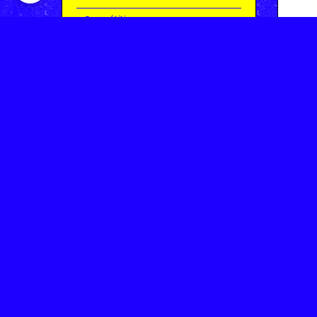
Compétitions
Le coin de l'occas'
Contact
Contacter CHARMEIL VTT
Inscription à la newsletter
OK
Archives
Saison 2025-2026 | Partie 1