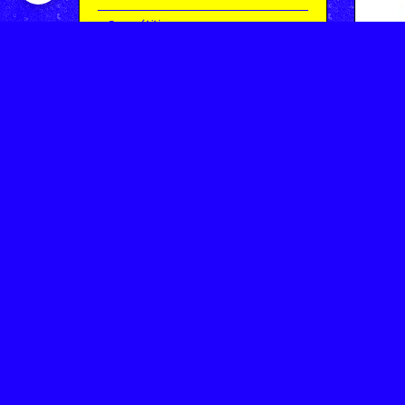
Compétitions
Le coin de l'occas'
Contact
Contacter CHARMEIL VTT
Inscription à la newsletter
OK
Archives
Saison 2025-2026 | Partie 1