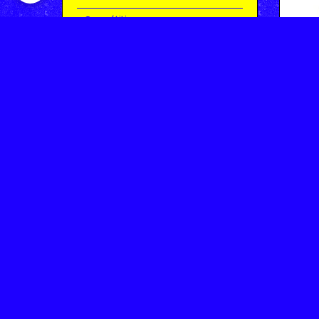
Compétitions
Le coin de l'occas'
Contact
Contacter CHARMEIL VTT
Inscription à la newsletter
OK
Archives
Saison 2025-2026 | Partie 1