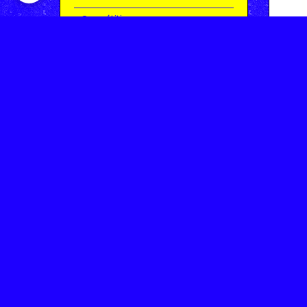
Compétitions
Le coin de l'occas'
Contact
Contacter CHARMEIL VTT
Inscription à la newsletter
OK
Archives
Saison 2025-2026 | Partie 1