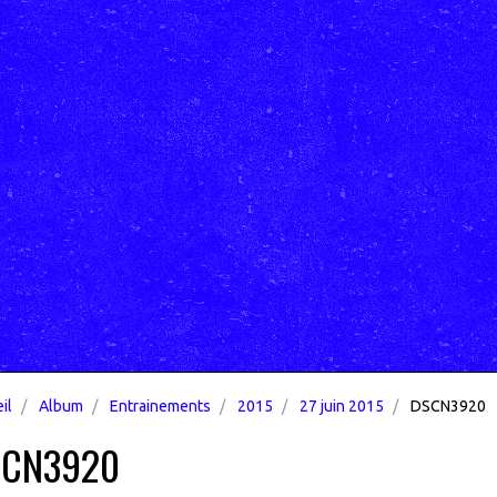
il
Album
Entrainements
2015
27 juin 2015
DSCN3920
SCN3920