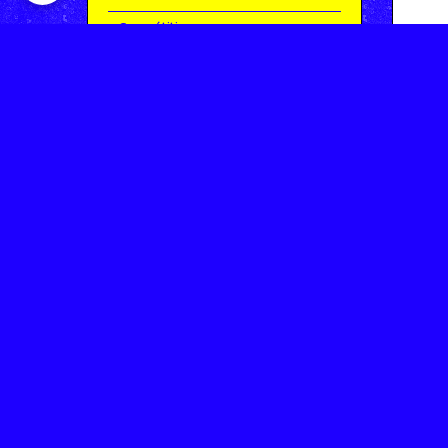
Compétitions
Le coin de l'occas'
Contact
Contacter CHARMEIL VTT
Inscription à la newsletter
OK
Archives
Saison 2025-2026 | Partie 1