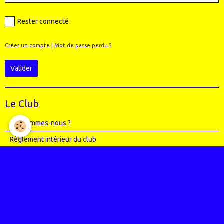
Rester connecté
Créer un compte
|
Mot de passe perdu ?
Valider
Le Club
Qui sommes-nous ?
Règlement intérieur du club
Le Staff (école VTT + Bureau)
Où sommes-nous ?
Agenda