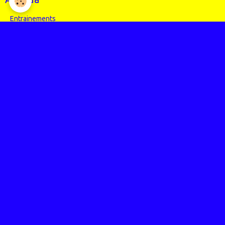
Entrainements
Compétitions
Randos
Photos
Nos événements
Entrainements
Compétitions
Articles Presse
Vidéos
Nos évènements