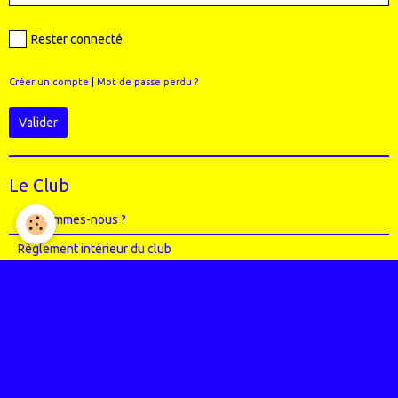
Rester connecté
Créer un compte
|
Mot de passe perdu ?
Valider
Le Club
Qui sommes-nous ?
Règlement intérieur du club
Le Staff (école VTT + Bureau)
Où sommes-nous ?
Agenda