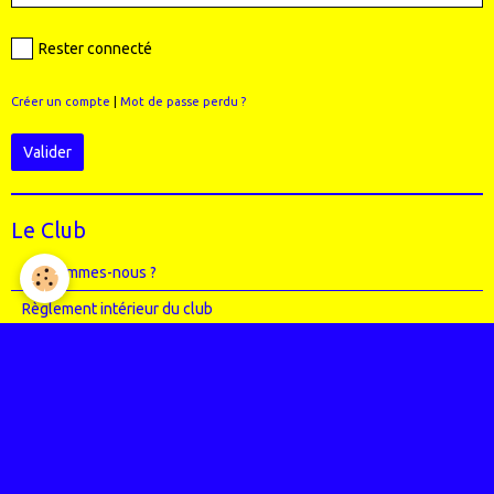
Rester connecté
Créer un compte
|
Mot de passe perdu ?
Valider
Le Club
Qui sommes-nous ?
Règlement intérieur du club
Le Staff (école VTT + Bureau)
Où sommes-nous ?
Agenda