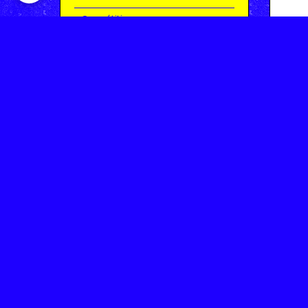
Compétitions
Le coin de l'occas'
Contact
Contacter CHARMEIL VTT
Inscription à la newsletter
OK
Archives
Saison 2025-2026 | Partie 1