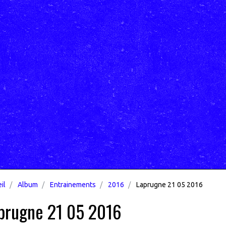
il
Album
Entrainements
2016
Laprugne 21 05 2016
prugne 21 05 2016