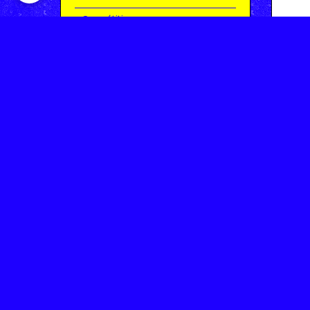
Compétitions
Le coin de l'occas'
Contact
Contacter CHARMEIL VTT
Inscription à la newsletter
OK
Archives
Saison 2025-2026 | Partie 1