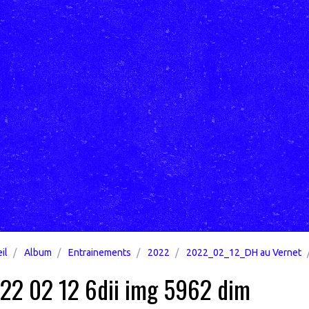
il
Album
Entrainements
2022
2022_02_12_DH au Vernet
22 02 12 6dii img 5962 dim