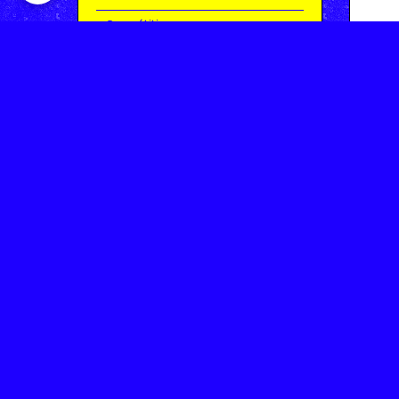
Compétitions
Le coin de l'occas'
Contact
Contacter CHARMEIL VTT
Inscription à la newsletter
OK
Archives
Saison 2025-2026 | Partie 1