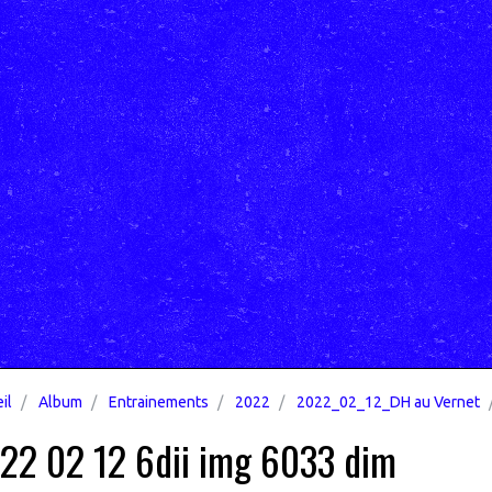
il
Album
Entrainements
2022
2022_02_12_DH au Vernet
22 02 12 6dii img 6033 dim