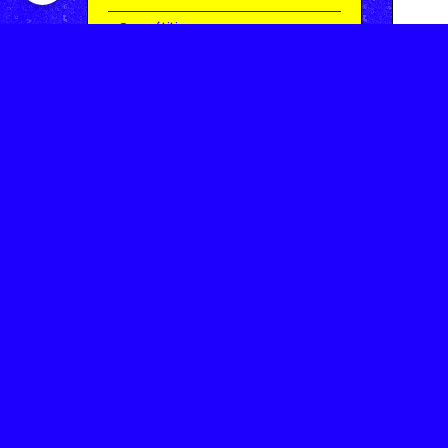
Compétitions
Le coin de l'occas'
Contact
Contacter CHARMEIL VTT
Inscription à la newsletter
OK
Archives
Saison 2025-2026 | Partie 1