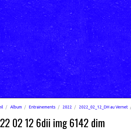
il
Album
Entrainements
2022
2022_02_12_DH au Vernet
22 02 12 6dii img 6142 dim