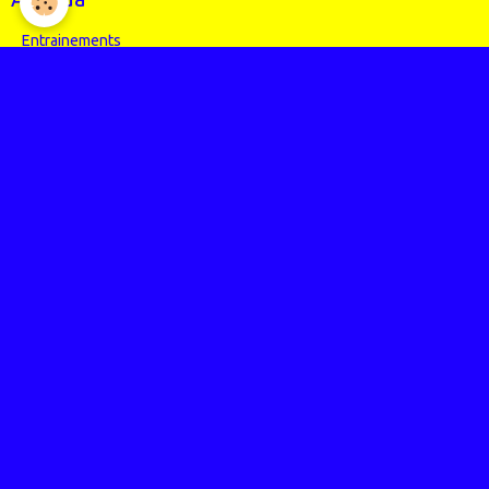
Entrainements
Compétitions
Randos
Photos
Nos événements
Entrainements
Compétitions
Articles Presse
Vidéos
Nos évènements