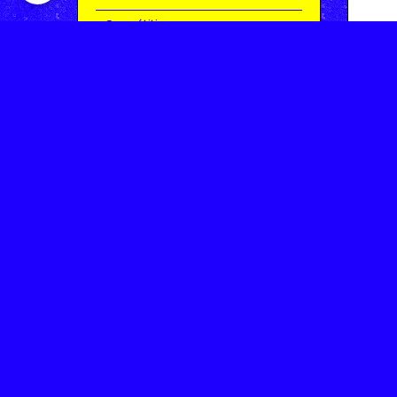
Compétitions
Le coin de l'occas'
Contact
Contacter CHARMEIL VTT
Inscription à la newsletter
OK
Archives
Saison 2025-2026 | Partie 1