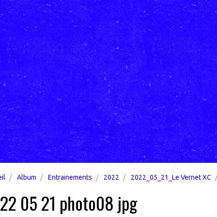
il
Album
Entrainements
2022
2022_05_21_Le Vernet XC
22 05 21 photo08 jpg