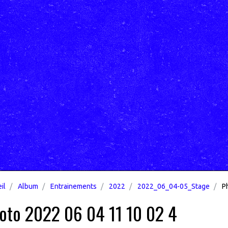
il
Album
Entrainements
2022
2022_06_04-05_Stage
Ph
oto 2022 06 04 11 10 02 4