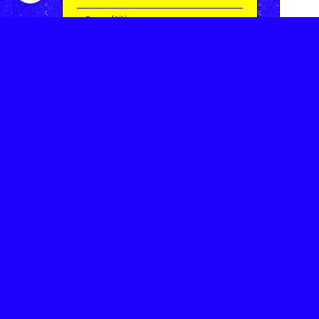
Compétitions
Le coin de l'occas'
Contact
Contacter CHARMEIL VTT
Inscription à la newsletter
OK
Archives
Saison 2025-2026 | Partie 1