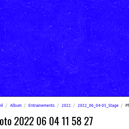
il
Album
Entrainements
2022
2022_06_04-05_Stage
Ph
oto 2022 06 04 11 58 27