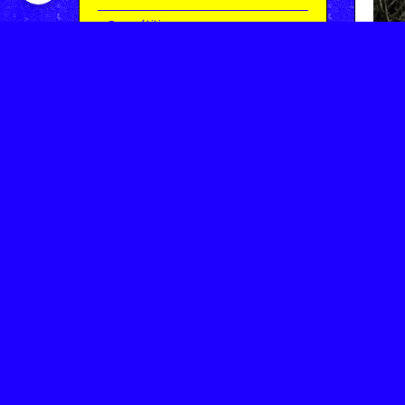
Compétitions
Le coin de l'occas'
Contact
Contacter CHARMEIL VTT
Inscription à la newsletter
OK
Archives
Saison 2025-2026 | Partie 1