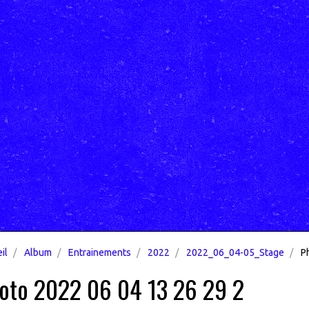
il
Album
Entrainements
2022
2022_06_04-05_Stage
Ph
oto 2022 06 04 13 26 29 2