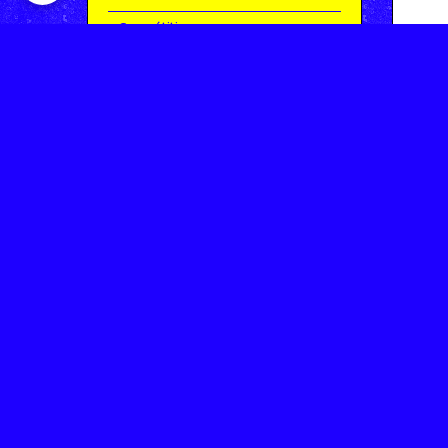
Compétitions
Le coin de l'occas'
Contact
Contacter CHARMEIL VTT
Inscription à la newsletter
OK
Archives
Saison 2025-2026 | Partie 1