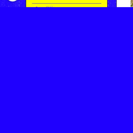
Compétitions
Le coin de l'occas'
Contact
Contacter CHARMEIL VTT
Inscription à la newsletter
OK
Archives
Saison 2025-2026 | Partie 1