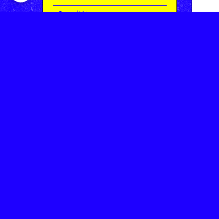
Compétitions
Le coin de l'occas'
Contact
Contacter CHARMEIL VTT
Inscription à la newsletter
OK
Archives
Saison 2025-2026 | Partie 1