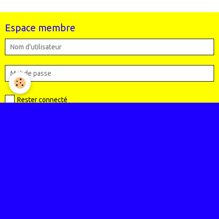
Espace membre
Rester connecté
Créer un compte
|
Mot de passe perdu ?
Valider
Le Club
Qui sommes-nous ?
Règlement intérieur du club