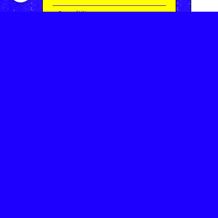
Compétitions
Le coin de l'occas'
Contact
Contacter CHARMEIL VTT
Inscription à la newsletter
OK
Archives
Saison 2025-2026 | Partie 1