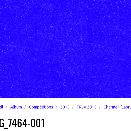
il
Album
Compétitions
2015
TRJV 2015
Charmeil (Lapr
G_7464-001