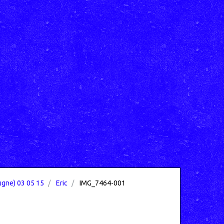
ugne) 03 05 15
Eric
IMG_7464-001