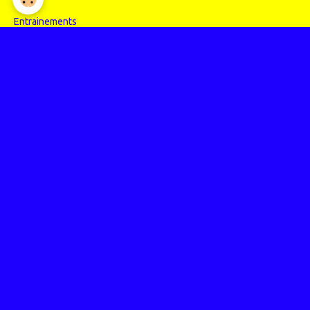
Entrainements
Compétitions
Randos
Photos
Nos événements
Entrainements
Compétitions
Articles Presse
Vidéos
Nos évènements
Entrainements