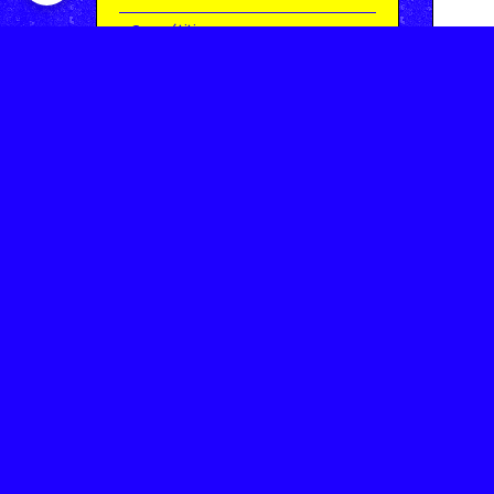
Compétitions
Le coin de l'occas'
Contact
Contacter CHARMEIL VTT
Inscription à la newsletter
OK
Archives
Saison 2025-2026 | Partie 1