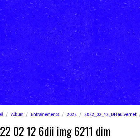
il
Album
Entrainements
2022
2022_02_12_DH au Vernet
22 02 12 6dii img 6211 dim