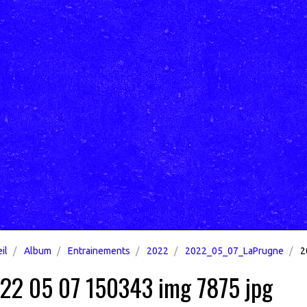
il
Album
Entrainements
2022
2022_05_07_LaPrugne
2
22 05 07 150343 img 7875 jpg