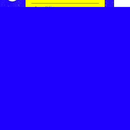
Compétitions
Le coin de l'occas'
Contact
Contacter CHARMEIL VTT
Inscription à la newsletter
OK
Archives
Saison 2025-2026 | Partie 1